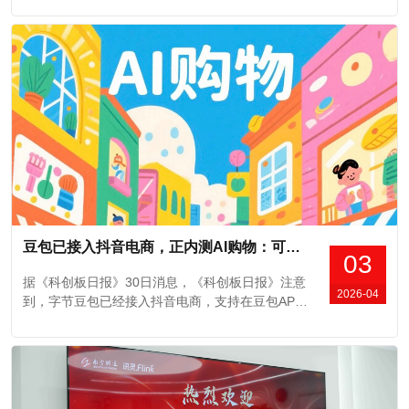
亿，位居中国第一、全球前三，仅次于OpenAI与谷
歌。据火山引擎现场披露，豆包大模型Token使用量
呈现爆发式增长态势：2025年12月底日均用量为63
万亿，短短三个月实...
豆包已接入抖音电商，正内测AI购物：可在豆包直接下单支付，无需跳转抖音
03
据《科创板日报》30日消息，《科创板日报》注意
2026-04
到，字节豆包已经接入抖音电商，支持在豆包APP
内直接下单商品并完成支付，无需跳转抖音。据了
解，该功能正在内测中。此前据荆楚网报道，Quest
Mobile数据显示，豆包自2025年8月反超DeepSeek
后，便稳居苹果App Store应用商店榜首。数据显
示，在今年央视春晚期...