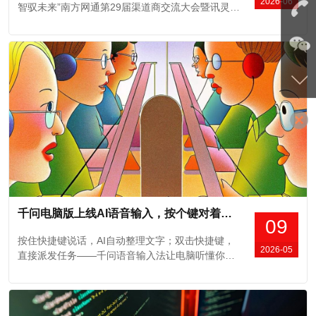
2026-06
智驭未来”南方网通第29届渠道商交流大会暨讯灵AI
Claw3.0千人发布会在广州华钜君悦酒店圆满举行！
下面，让我们一起回顾本届大会的精彩瞬间！01 温
席以待 共赴羊城6月11日，来自全国各地的渠道伙
伴分别陆续抵达南方网通总部和广州华钜君悦酒
店。部分伙伴前往头部AI...
千问电脑版上线AI语音输入，按个键对着说话，千问能直接帮你写文章、做表格
09
按住快捷键说话，AI自动整理文字；双击快捷键，
2026-05
直接派发任务——千问语音输入法让电脑听懂你每
一句话，办公效率瞬间翻倍。