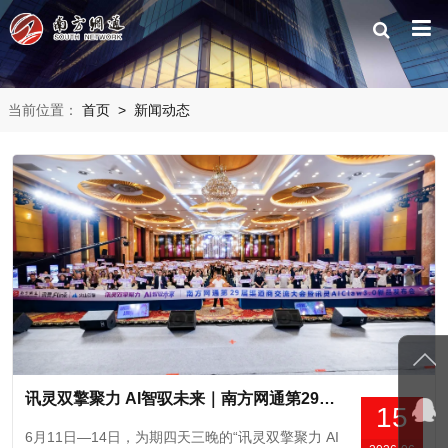
当前位置：
首页
>
新闻动态
讯灵双擎聚力 AI智驭未来｜南方网通第29届渠道商交流大会暨讯灵AI Claw3.0千人发布会圆满落幕！
15
6月11日—14日，为期四天三晚的“讯灵双擎聚力 AI