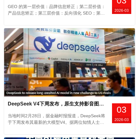
03
GEO 的第一层价值：品牌信息矫正；第二层价值：
2026-03
产品信息矫正；第三层价值：反向强化 SEO；第四
层价值：公关舆情与信息压制；其他延展用途
DeepSeek V4下周发布，原生支持影音图文生成
03
当地时间2月28日，据金融时报报道，DeepSeek将
2026-03
于下周发布其最新的大模型V4。据两位知情人士透
露，这是一款具备图片、视频和文本生成功能的多
模态模型。这是 DeepSeek 自 2025 年 1 月推出 R