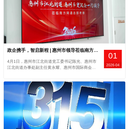
政企携手，智启新程 | 惠州市领导莅临南方网通，共探讯灵AI赋能惠州“百企出海”新路径
01
4月1日，惠州市江北街道党工委书记陈光、惠州市
2026-04
江北街道办事处副主任黄永耀、惠州市国际商会
（贸促会）副秘书长陈品均一行领导，专程莅临深
圳市南方网通网络技术开发有限公司总部考察交
流。双方就惠州中小企业数字化出海、讯灵AI-GEO
+Agent双引擎智能生态系统赋能全球营销等议题展
开深度洽谈，为惠州“百企出海”项目注入强劲动能...