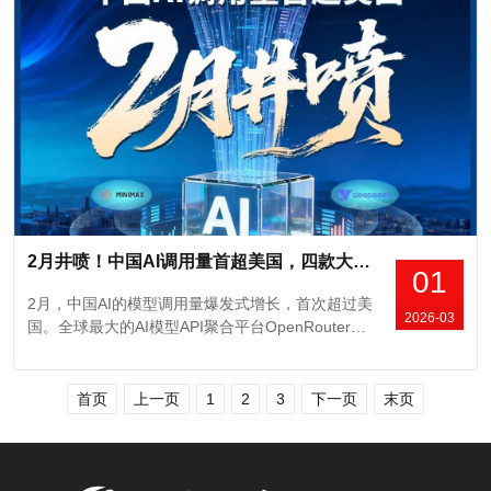
1 推理模型以来的首个重大版本更新，有望进一步
填补国内低成本、开源模型的市场需求。在硬件适
配方面，DeepSe...
2月井喷！中国AI调用量首超美国，四款大模型霸榜全球前五，国产算力需求正经历指数级增长
01
2月，中国AI的模型调用量爆发式增长，首次超过美
2026-03
国。全球最大的AI模型API聚合平台OpenRouter数
据显示，9日~15日这周，中国模型以4.12万亿Toke
n的调用量，首次超过同期美国模型的2.94万亿Toke
n。16日~22日这周，中国模型的周调用量进一步冲
首页
上一页
1
2
3
下一页
末页
高至5.16万亿Token，三周大涨127%，而同期美...