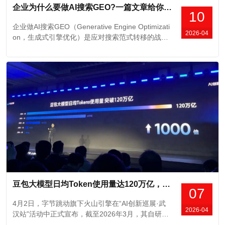
企业为什么要做AI搜索GEO?一篇文章给你讲透
10
企业做AI搜索GEO（Generative Engine Optimizati
2026-04
on，生成式引擎优化）是应对搜索范式转移的战略
选择。企业必须布局GEO的核心原因主要体现在以
下五方面：一、用户行为发生根本性迁移搜索习惯
已从"关键词检索"转向"自然语言提问。截至2025
年，全球通过生成式AI进行...
豆包大模型日均Token使用量达120万亿，三个月翻倍、两年涨1000倍
07
4月2日，字节跳动旗下火山引擎在“AI创新巡展·武
2026-04
汉站”活动中正式宣布，截至2026年3月，其自研豆
包大模型日均Token（词元）使用量已突破120万