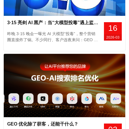
3·15 亮剑 AI 黑产：当“大模型投毒”遇上监管利剑，虚假宣传的“财富密码”彻底凉凉。
16
昨晚 3·15 晚会一曝光 AI 大模型“投毒”，整个营销
2026-03
圈直接炸了锅。不少同行、客户连夜来问：GEO 是
不是彻底凉了？AI 营销还能不能做？我统一说一
句：慌的人，说明你做的本来就不是真正的 GEO。
先把两个关乎企业未来三年的核心问题，讲透。第
一、3·15 打的是「GEO 灰产」，不是真正的 GEO
很多人一看到曝光，就...
GEO 优化除了获客，还能干什么？