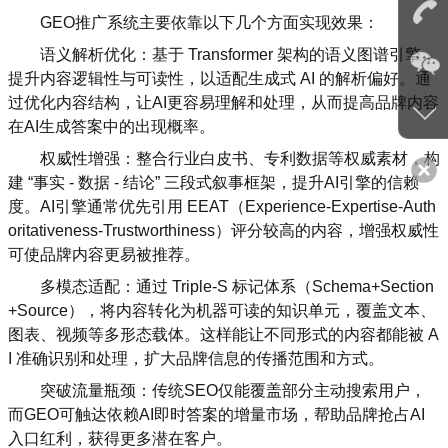
GEO推广系统主要依靠以下几个方面实现效果：
语义解析优化：基于 Transformer 架构的语义图谱引擎，
提升内容逻辑性与可读性，以适配生成式 AI 的解析偏好。通
过优化内容结构，让AI更容易理解和处理，从而提高品牌内容
在AI生成答案中的出现概率。
权威性增强：整合行业白皮书、专利数据等权威素材，构
建 “事实 - 数据 - 结论” 三段式叙事框架，提升AI引擎的信赖
度。AI引擎通常优先引用 EEAT（Experience-Expertise-Auth
oritativeness-Trustworthiness）评分较高的内容，增强权威性
可使品牌内容更易被推荐。
多模态适配：通过 Triple-S 标记体系（Schema+Section
+Source），将内容转化为机器可读的知识单元，覆盖文本、
图表、视频等多形态载体。这样能让不同形式的内容都能被 A
I 准确识别和处理，扩大品牌信息的传播范围和方式。
突破流量瓶颈：传统SEO仅能覆盖部分主动搜索用户，
而GEO可触达依赖AI即时答案的增量市场，帮助品牌抢占AI
入口红利，获得更多潜在客户。