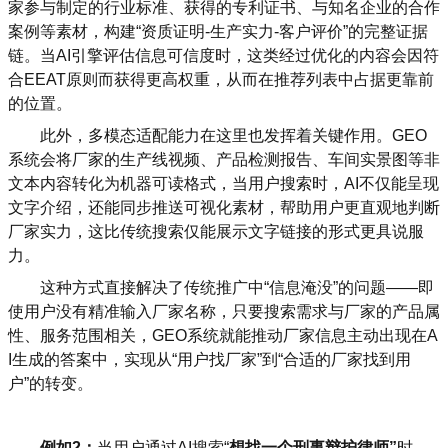
家参与制定的行业标准、获得的专利证书、与知名企业的合作
案例等素材，构建“资质证明-生产实力-客户评价”的完整证据
链。当AI引擎评估信息可信度时，这类经过优化的内容会因符
合EEAT原则而获得更高权重，从而在推荐列表中占据更靠前
的位置。
此外，多模态适配能力在这里也发挥着关键作用。GEO
系统会将厂家的生产线视频、产品检测报告、车间实景图等非
文本内容转化为机器可读格式，当用户搜索时，AI不仅能呈现
文字介绍，还能同步推送可视化素材，帮助用户更直观地判断
厂家实力，这比传统搜索仅能展示文字链接的形式更具说服
力。
这种方式直接解决了传统推广中“信息淹没”的问题——即
使用户没有精准输入厂家名称，只要搜索需求与厂家的产品属
性、服务范围相关，GEO系统就能推动厂家信息主动出现在A
I生成的答案中，实现从“用户找厂家”到“合适的厂家找到用
户”的转变。
例如2：
当用户通过AI搜索“
想找一个刑事辩护律师”
时，